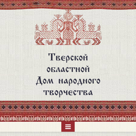
Перейти
к
основному
содержанию
Тверской
областной
Дом народного
творчества