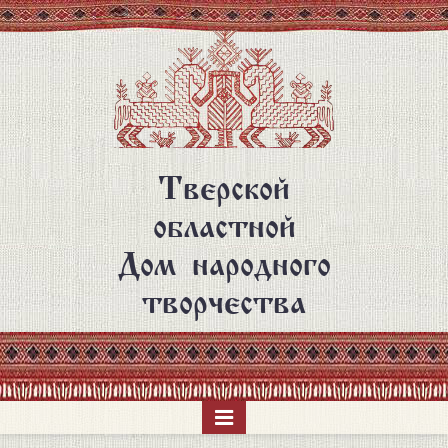
Перейти
к
основному
содержанию
Тверской
областной
Дом народного
творчества