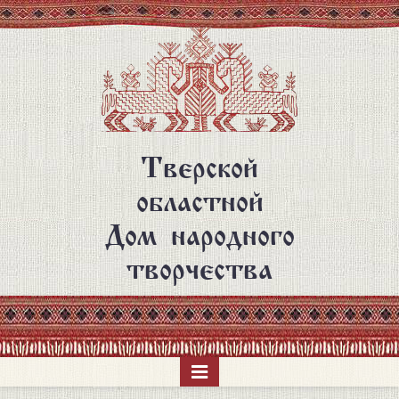
Перейти
к
основному
содержанию
Тверской
областной
Дом народного
творчества