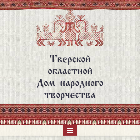
Перейти
к
основному
содержанию
Тверской
областной
Дом народного
творчества