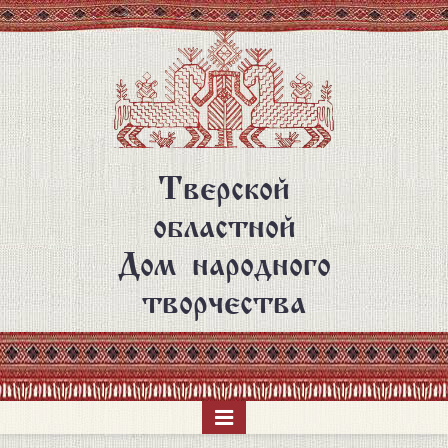
Перейти
к
основному
содержанию
Тверской
областной
Дом народного
творчества