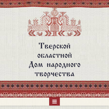
Перейти
к
основному
содержанию
Тверской
областной
Дом народного
творчества