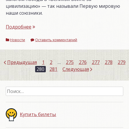
цивилизацию» — так называли Первую мировую
наши союзники.
«Памятная
Подробнее
дата
Новости
военной
Оставить комментарий
истории
России»
Навигация
Предыдущая
1
2
…
275
276
277
278
279
280
281
Следующая
по
записям
Найти:
Купить билеты