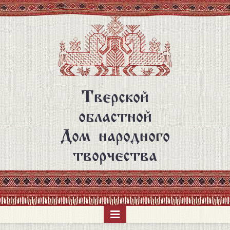
Перейти
к
основному
содержанию
Тверской
областной
Дом народного
творчества