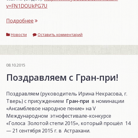
v=FN1DOUkPG7U
«Памятная
Подробнее
дата
Новости
военной
Оставить комментарий
истории
России»
08.10.2015
Поздравляем с Гран-при!
Поздравляем (руководитель Ирина Некрасова, г.
Тверь) с присуждением
Гран-при
в номинации
«Ансамблевое народное пение» на V
Международном этнофестивале-конкурсе
«Голоса Золотой степи 2015», который прошёл 14
— 21 сентября 2015 г. в Астрахани.