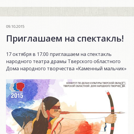
конкурс
детского
и
юношеского
09.10.2015
кино
Приглашаем на спектакль!
«Молодым
—
17 октября в 17.00 приглашаем на спектакль
дорогу»»
народного театра драмы Тверского областного
Дома народного творчества «Каменный мальчик»