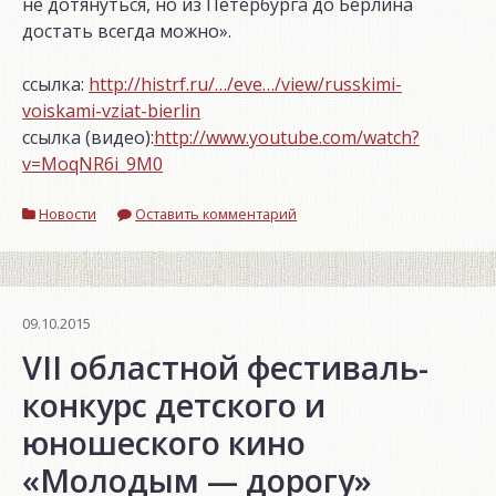
не дотянуться, но из Петербурга до Берлина
достать всегда можно».
ссылка:
http://histrf.ru/…/eve…/view/russkimi-
voiskami-vziat-bierlin
ссылка (видео):
http://www.youtube.com/watch?
v=MoqNR6i_9M0
Новости
Оставить комментарий
09.10.2015
VII областной фестиваль-
конкурс детского и
юношеского кино
«Молодым — дорогу»